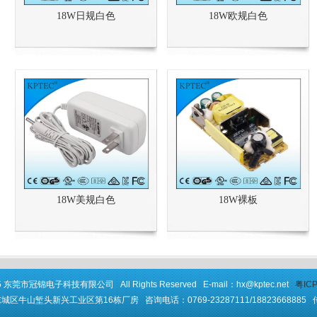
18W日规白色
18W欧规白色
18W美规白色
18W裸板
2015 东莞市冠锦电子科技有限公司 All Rights Reserved E-mail：hx@kptec.net
粤ICP
牛山堑头新兴工业区第16栋厂房 咨询电话：0769-23287111/18823668885 传真：